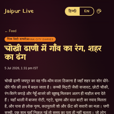
Jaipur Live
हिन्दी
EN
← Feed
पिंक सिटी डायरीज़
PINK CITY DIARIES
चोखी ढाणी में गाँव का रंग, शहर
का ढंग
5 Jul 2026, 1:31 pm IST
चोखी ढाणी जयपुर का वह गाँव-थीम वाला ठिकाना है जहाँ शहर का शोर धीरे-
धीरे गाँव की लय में बदल जाता है। कच्ची मिट्टी जैसी सजावट, छोटी चौकी, 
रंग-बिरंगे कपड़े और गेहूँ-बाजरे की खुशबू मिलकर अलग ही माहौल बना देते 
हैं। यहाँ थाली में बाजरा रोटी, गट्टे, चूरमा और दाल बाटी का स्वाद मिलता 
है, और पास ही लोक नृत्य, कठपुतली शो और ऊँट की सवारी का मज़ा। घणी 
सच्ची, एक शाम यहाँ निकल गई तो समय का पता ही नहीं चलता। जो लोग 