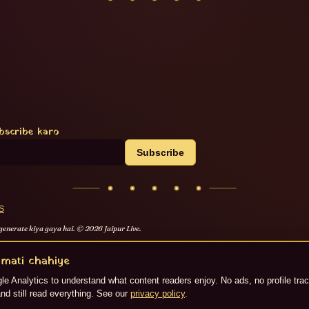
bscribe karo
Subscribe
S
generate kiya gaya hai. ©
2026
Jaipur Live.
mati chahiye
e Analytics to understand what content readers enjoy. No ads, no profile tra
nd still read everything. See our
privacy policy
.