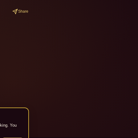
Share
cking. You