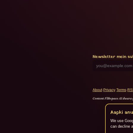
Newsletter mein su
About
·
Privacy
·
Terms
·
RS
Content Flikspace AI dwara 
Aapki anu
We use Googl
can decline a