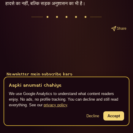
हादसे का नहीं, बल्कि सड़क अनुशासन का भी है।
Share
Newsletter mein subscribe karo
Subscribe
Aapki anumati chahiye
We use Google Analytics to understand what content readers
enjoy. No ads, no profile tracking. You can decline and still read
everything. See our
privacy policy
.
About
·
Privacy
·
Terms
·
RSS
Content Flikspace AI dwara generate kiya gaya hai. ©
2026
Decline
Jaipur Live.
Accept