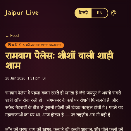
Jaipur Live
हिन्दी
EN
← Feed
पिंक सिटी डायरीज़
PINK CITY DIARIES
रामबाग पैलेस: शीशों वाली शाही
शाम
28 Jun 2026, 1:31 pm IST
रामबाग पैलेस में पहला कदम रखते ही लगता है जैसे जयपुर ने अपनी सबसे 
शाही साँस रोक रखी हो। संगमरमर के फर्श पर रोशनी फिसलती है, और 
सफ़ेद मेहराबों के बीच से पुरानी हवेली की ठंडक महसूस होती है। पहले यह 
महाराजाओं का घर था, आज होटल है — पर तहज़ीब अब भी वही है।

लॉन की तरफ चाय की खुशबू, फव्वारे की हल्की आवाज़, और पीले फूलों की 