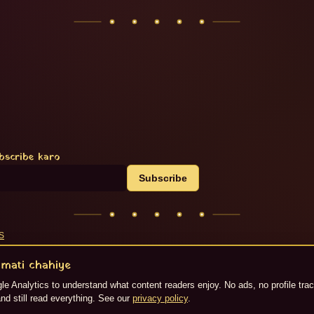
bscribe karo
Subscribe
S
generate kiya gaya hai. ©
2026
Jaipur Live.
mati chahiye
e Analytics to understand what content readers enjoy. No ads, no profile tra
nd still read everything. See our
privacy policy
.