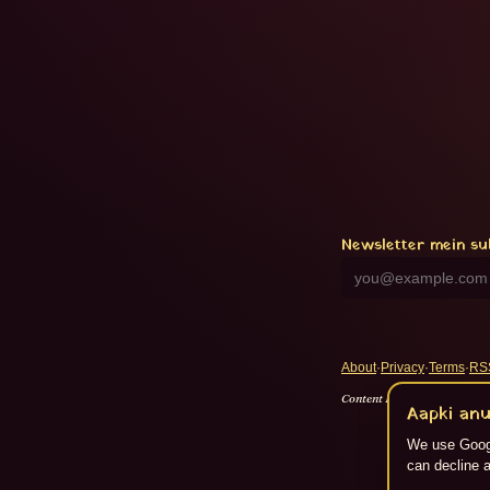
Newsletter mein su
About
·
Privacy
·
Terms
·
RS
Content Flikspace AI dwara 
Aapki anu
We use Googl
can decline a