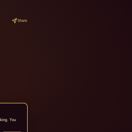
Share
cking. You