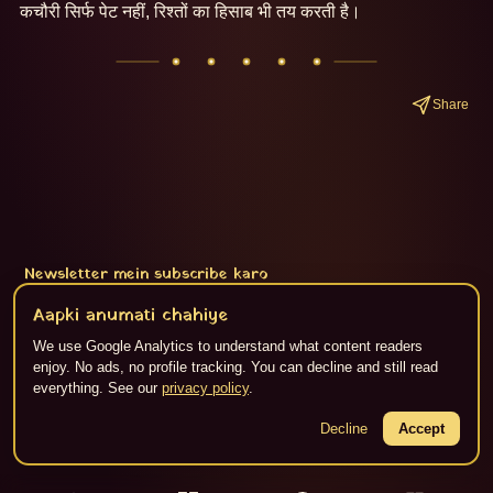
कचौरी सिर्फ पेट नहीं, रिश्तों का हिसाब भी तय करती है।
Share
Newsletter mein subscribe karo
Subscribe
Aapki anumati chahiye
We use Google Analytics to understand what content readers
enjoy. No ads, no profile tracking. You can decline and still read
everything. See our
privacy policy
.
About
·
Privacy
·
Terms
·
RSS
Content Flikspace AI dwara generate kiya gaya hai. ©
2026
Decline
Jaipur Live.
Accept